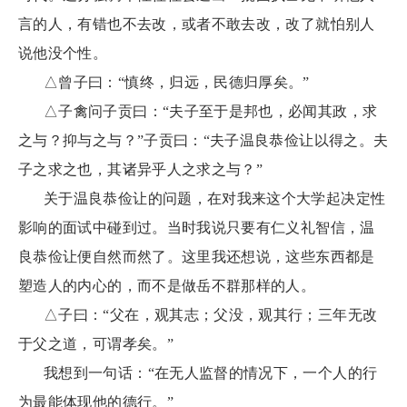
言的人，有错也不去改，或者不敢去改，改了就怕别人
说他没个性。
△曾子曰：“慎终，归远，民德归厚矣。”
△子禽问子贡曰：“夫子至于是邦也，必闻其政，求
之与？抑与之与？”子贡曰：“夫子温良恭俭让以得之。夫
子之求之也，其诸异乎人之求之与？”
关于温良恭俭让的问题，在对我来这个大学起决定性
影响的面试中碰到过。当时我说只要有仁义礼智信，温
良恭俭让便自然而然了。这里我还想说，这些东西都是
塑造人的内心的，而不是做岳不群那样的人。
△子曰：“父在，观其志；父没，观其行；三年无改
于父之道，可谓孝矣。”
我想到一句话：“在无人监督的情况下，一个人的行
为最能体现他的德行。”