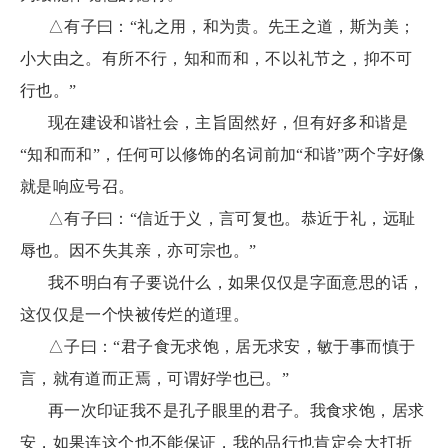
△有子曰：“礼之用，和为贵。先王之道，斯为美；
小大由之。有所不行，知和而和，不以礼节之，抑不可
行也。”
现在建设和谐社会，主旨固然好，但有好多和谐是
“知和而和”，任何可以修饰的名词前加“和谐”两个字好像
就是响应号召。
△有子曰：“信近于义，言可复也。恭近于礼，远耻
辱也。因不失其亲，亦可宗也。”
我不明白有子要说什么，如果仅仅是字面意思的话，
这仅仅是一个快被传烂的道理。
△子曰：“君子食无求饱，居无求安，敏于事而慎于
言，就有道而正焉，可谓好学也已。”
再一次印证我不是孔子眼里的君子。我食求饱，居求
安，如果连这个也不能保证，我的品行也肯定会大打折