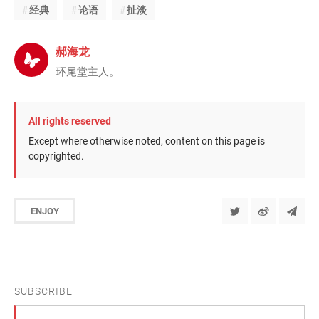
经典
论语
扯淡
郝海龙
环尾堂主人。
All rights reserved
Except where otherwise noted, content on this page is
copyrighted.
ENJOY
SUBSCRIBE