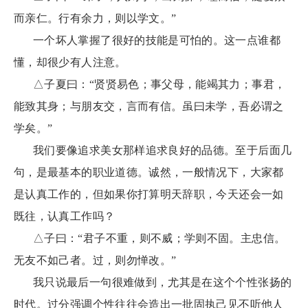
而亲仁。行有余力，则以学文。”
一个坏人掌握了很好的技能是可怕的。这一点谁都
懂，却很少有人注意。
△子夏曰：“贤贤易色；事父母，能竭其力；事君，
能致其身；与朋友交，言而有信。虽曰未学，吾必谓之
学矣。”
我们要像追求美女那样追求良好的品德。至于后面几
句，是最基本的职业道德。诚然，一般情况下，大家都
是认真工作的，但如果你打算明天辞职，今天还会一如
既往，认真工作吗？
△子曰：“君子不重，则不威；学则不固。主忠信。
无友不如己者。过，则勿惮改。”
我只说最后一句很难做到，尤其是在这个个性张扬的
时代。过分强调个性往往会造出一批固执己见不听他人