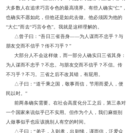
大多数人在追求巧言令色的最高境界。有些人确实“仁”，
也确实不愿如此，但他还是如此去做。他必须因为他的
“大仁”而去“巧言令色”。我就是这样理解的。
△曾子曰：“吾日三省吾身——为人谋而不忠乎？与
朋友交而不信乎？传不习乎？”
大部分人不会这样做，而一部分人确实日三省其身：
为人谋而不忠乎？不忠。与朋友交而不信乎？不信。传
不习乎？不习。三省之后不改其错，有屁用。
△子曰：“道千乘之国，敬事而信，节用而爱人，便
民以时。”
前两条确实需要。在社会高度化分工之后，第三条对
一个国家来说似乎已不实用。但作为个人，我们麻烦别
人做事似乎也应该挑别人有空的时间。
△子曰：“弟子，入则孝，出则悌，谨而信，泛爱众