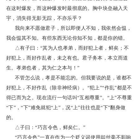
在这时爆发，而这种爆发时最彻底的。胸中块垒融入天
宇，消失得无影无踪，不亦乐乎？
我向来不愿做君子，所以即便人不知，我依然会愠，
我会愠其不知。有些东西无论你知不知，都是你的错。
△有子曰：“其为人也孝弟，而好犯上者，鲜矣；不
好犯上，而好作乱者，未之有也。君子务本，本立而道
生。孝弟也者，其为仁之本与！”
不管怎么说，孝是不能忘的。但我要说的是，谁都不
好犯上，不好作乱（除非神经病）。“犯上”“作乱”都是不
得已而为之。现在流行一句话叫“互相尊重”。“上”不尊重
“下”，“下”难免就犯“上”，况“上”往往也是“下”翻身做
的。
△子曰：“巧言令色，鲜矣仁。”
“巧言令色”一直在作为一个贬义词使用却丝毫不影响