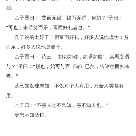
扣。
△子贡曰：“贫而无谄，福而无骄，何如？”子曰：
“可也；未若贫而乐，富而好礼者也。”
孔子说的太好了！但富而好礼，好多人说他虚伪；贫
而乐，好多人说他是傻子。
△子贡曰：“诗云：‘如切如磋，如琢如磨’，其斯之谓
与？”子曰：“赐也，始可与言《诗》已矣，告诸往而知来
者。”
从已知发现未知，不仅对个人有用，对全人类都有
用。
△子曰：“不患人之不己知，患不知人也。”
更患不知己也。