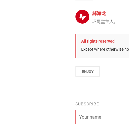
郝海龙
环尾堂主人。
All rights reserved
Except where otherwise not
ENJOY
SUBSCRIBE