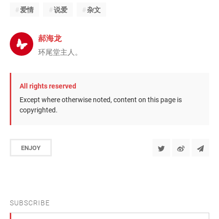
爱情
说爱
杂文
郝海龙
环尾堂主人。
All rights reserved
Except where otherwise noted, content on this page is
copyrighted.
ENJOY
SUBSCRIBE