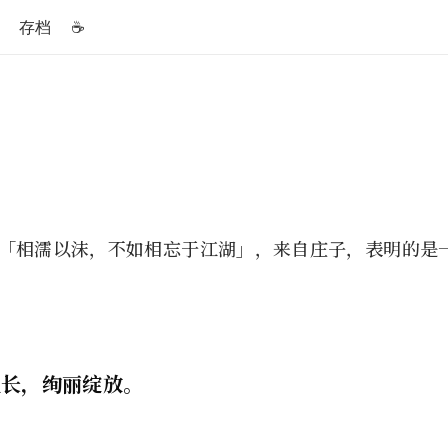
存档
☕️
「相濡以沫，不如相忘于江湖」，来自庄子，表明的是
生长，绚丽绽放。