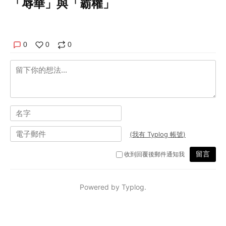
「辱華」與「霸權」