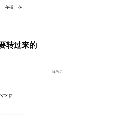
存档
☕️
要转过来的
陈绮贞
a/NPlF