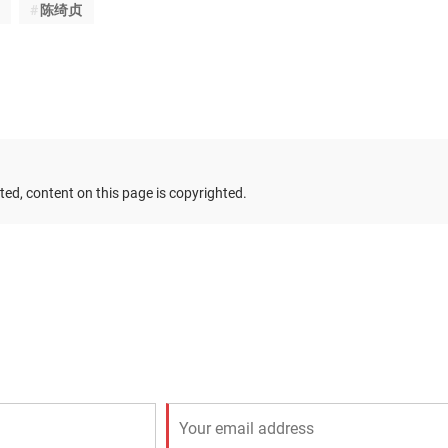
陈绮贞
ed, content on this page is copyrighted.