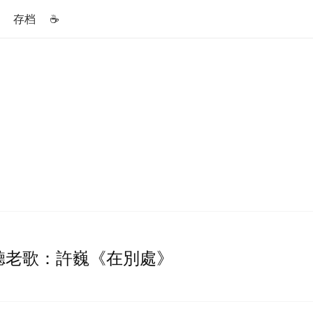
存档
☕️
聽老歌：許巍《在別處》