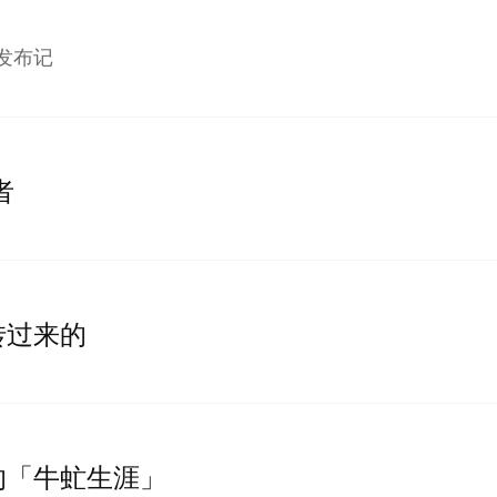
发布记
者
转过来的
的「牛虻生涯」