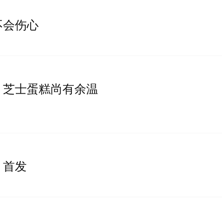
不会伤心
，芝士蛋糕尚有余温
》首发