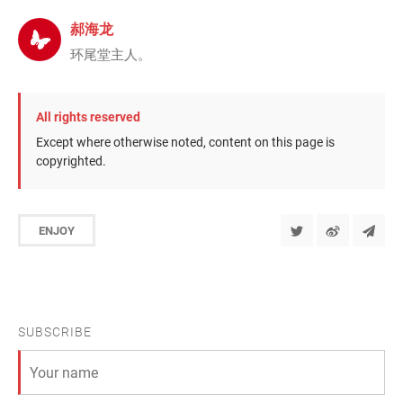
郝海龙
环尾堂主人。
All rights reserved
Except where otherwise noted, content on this page is
copyrighted.
ENJOY
SUBSCRIBE