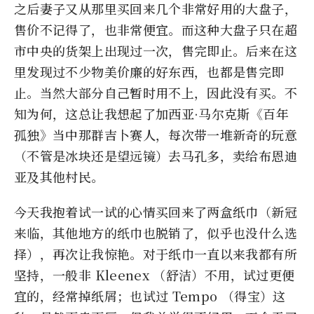
之后妻子又从那里买回来几个非常好用的大盘子，
售价不记得了，也非常便宜。而这种大盘子只在超
市中央的货架上出现过一次，售完即止。后来在这
里发现过不少物美价廉的好东西，也都是售完即
止。当然大部分自己暂时用不上，因此没有买。不
知为何，这总让我想起了加西亚·马尔克斯《百年
孤独》当中那群吉卜赛人，每次带一堆新奇的玩意
（不管是冰块还是望远镜）去马孔多，卖给布恩迪
亚及其他村民。
今天我抱着试一试的心情买回来了两盒纸巾（新冠
来临，其他地方的纸巾也脱销了，似乎也没什么选
择），再次让我惊艳。对于纸巾一直以来我都有所
坚持，一般非 Kleenex （舒洁）不用，试过更便
宜的，经常掉纸屑；也试过 Tempo （得宝）这