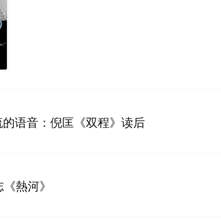
流的语音：倪匡《双程》读后
志《熱河》